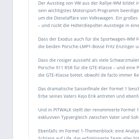
Der Ausstieg von VW aus der Rallye-WM bildet 
sein wichtigstes Motorsport-Programm beerdige
um die Dieselaffäre von Volkswagen. Ein große
– und rückt die Holterdiepolter-Ausstiege in ein
Dass der Exodus auch für die Sportwagen-WM Fol
die beiden Porsche-LMP1-Bosse Fritz Enzinger u
Dass die rosiger aussieht als viele Schwarzmale
Porsche 911 RSR für die GTE-Klasse – und eine 
die GTE-Klasse bietet, obwohl de facto immer R
Das dramatische Saisonfinale der Formel 1 besch
Erbe seines Vaters Kejo Erik antreten und ebenf
Und in PITWALK stellt der renommierte Formel 1-
exklusiven Typvergleich zwischen Vater und Soh
Ebenfalls im Formel 1-Themenblock: eine Analyse
Schlang auf Life, das erfolgloseste Team aller 