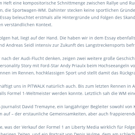
im Heft eine kompositorische Schnittmenge zwischen Rallye und 
n, die Sportwagen-WM. Dahinter stecken keine sportlichen Gründe
s Essay beleuchtet erstmals alle Hintergründe und Folgen des Ska
en verständlichen Kontext.
gen hat, liegt auf der Hand. Die haben wir in dem Essay ebenfall
nd Andreas Seidl intensiv zur Zukunft des Langstreckensports befr
r nach der Audi-Flucht denken, zeigen zwei weitere große Geschich
Personality Story mit Ford-Star Andy Priaulx beim Hochseeangeln v
ennen im Rennen, hochklassigen Sport und stellt damit das Rückg
äftigt uns in PITWALK natürlich auch. Bis zum letzten Rennen in A
alls Formel 1-Weltmeister werden konnte. Letztlich sah die WM ein
Journalist David Tremayne, ein langjähriger Begleiter sowohl von 
n auf – der erstaunliche Gemeinsamkeiten, aber auch frappierende
, was der Verkauf der Formel 1 an Liberty Media wirklich für Folg
bisherigen Zeiten, und ein Portrait von Denis Hulme, dem am schle