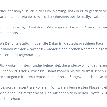
"
ler der Rallye Dakar in der Lkw-Wertung, hat ein Buch geschrieben
and“, hat der Pionier des Truck-Wahnsinns bei der Rallye Dakar se
hlands einziger Fünfsterne-Motorsportzeitschrift. Denn es ist wie
Motorsports.
te Berichterstattung über die Dakar im deutschsprachigen Raum. D
hr haben wir der #Dakar2017 wieder einen breiten Rahmen einger
m Sohn des legendären Jan.
lickwinkeln hintergründig beleuchtet, die anderswo nicht zu lese
Technik aus der Autoklasse. Damit können Sie die dramatischen F
rachtungen mit Ihren Freunden mit Ihrer außergewöhnlichen Fach
yesport eine zentrale Rolle ein: Wir waren beim ersten Klassentre
lden alten Zeit mitgebracht. Und wir haben dem neuen Toyota GT86
eid geschaut.