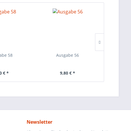
abe 58
Ausgabe 56
Aus
0 € *
9,80 € *
9,
Newsletter