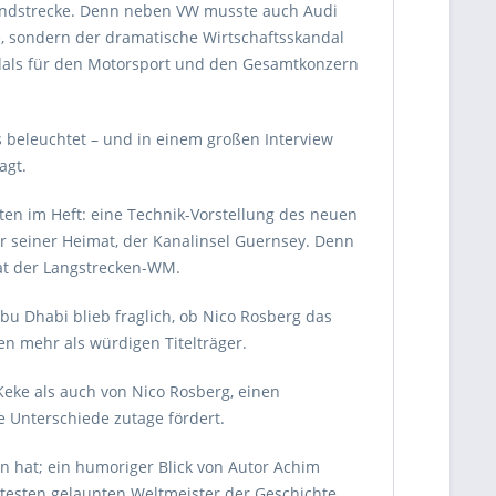
Rundstrecke. Denn neben VW musste auch Audi
, sondern der dramatische Wirtschaftsskandal
ndals für den Motorsport und den Gesamtkonzern
s beleuchtet – und in einem großen Interview
agt.
ten im Heft: eine Technik-Vorstellung des neuen
or seiner Heimat, der Kanalinsel Guernsey. Denn
rat der Langstrecken-WM.
bu Dhabi blieb fraglich, ob Nico Rosberg das
en mehr als würdigen Titelträger.
Keke als auch von Nico Rosberg, einen
 Unterschiede zutage fördert.
en hat; ein humoriger Blick von Autor Achim
chtesten gelaunten Weltmeister der Geschichte.